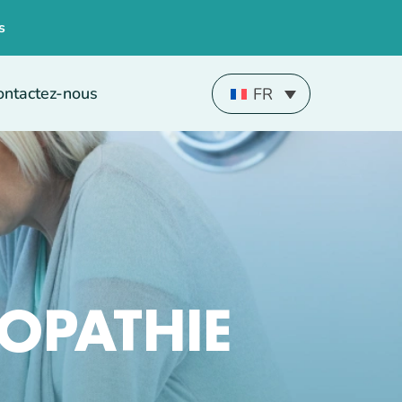
s
ontactez-nous
FR
OPATHIE