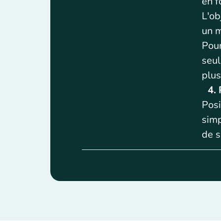
en f
L'ob
un m
Pour
seul
plus
4. P
Posi
simp
de s