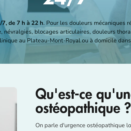
/7, de 7 h à 22 h
. Pour les douleurs mécaniques ré
, névralgies, blocages articulaires, douleurs thora
clinique au Plateau-Mont-Royal ou à domicile dans
Qu'est-ce qu'u
ostéopathique 
On parle d'urgence ostéopathique l