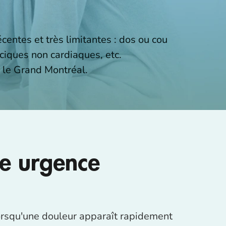
centes et très limitantes : dos ou cou
ciques non cardiaques, etc.
 le Grand Montréal.
ne urgence
?
orsqu'une douleur apparaît rapidement