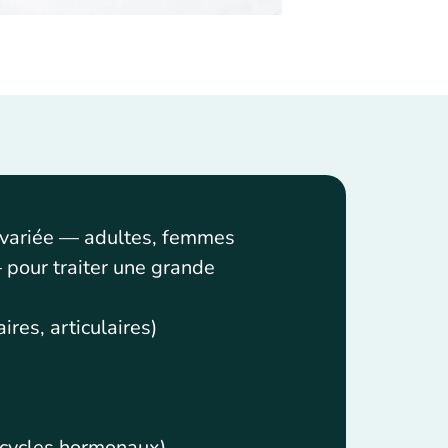
e variée — adultes, femmes
 pour traiter une grande
res, articulaires)
 cycles hormonaux)