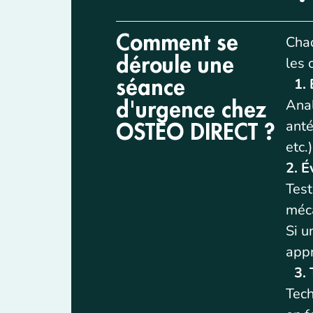
Comment se
Chaq
les 
déroule une
1. E
séance
Anal
d'urgence chez
anté
OSTEO DIRECT ?
etc.)
2. É
Test
méca
Si u
appr
3. 
Tech