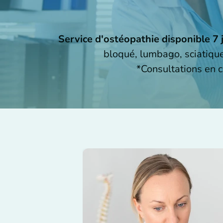
Service d'ostéopathie disponible 7 j
bloqué, lumbago, sciatique
*Consultations en 