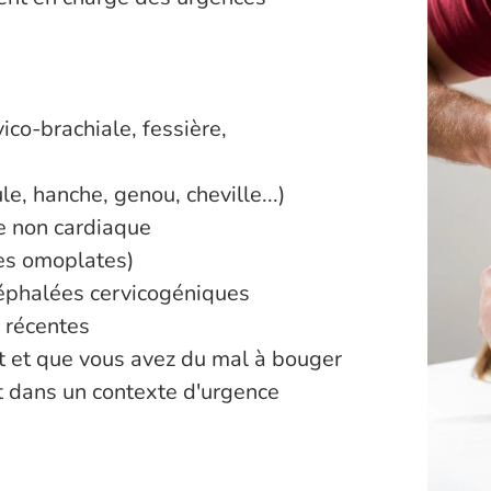
vico-brachiale, fessière,
le, hanche, genou, cheville...)
e non cardiaque
les omoplates)
céphalées cervicogéniques
 récentes
t et que vous avez du mal à bouger
 dans un contexte d'urgence