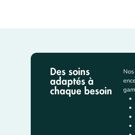
Des soins
Nos 
ence
adaptés à
gam
chaque besoin