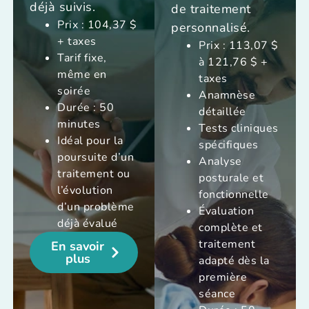
déjà suivis.
de traitement
Prix : 104,37 $
personnalisé.
+ taxes
Prix : 113,07 $
Tarif fixe,
à 121,76 $ +
même en
taxes
soirée
Anamnèse
Durée : 50
détaillée
minutes
Tests cliniques
Idéal pour la
spécifiques
poursuite d’un
Analyse
traitement ou
posturale et
l’évolution
fonctionnelle
d’un problème
Évaluation
déjà évalué
complète et
traitement
En savoir
plus
adapté dès la
première
séance