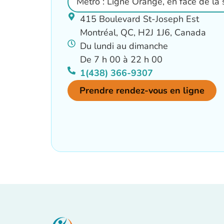
Métro : Ligne Orange, en face de la 
415 Boulevard St-Joseph Est
Montréal, QC, H2J 1J6, Canada
Du lundi au dimanche
De 7 h 00 à 22 h 00
1(438) 366-9307
Prendre rendez-vous en ligne