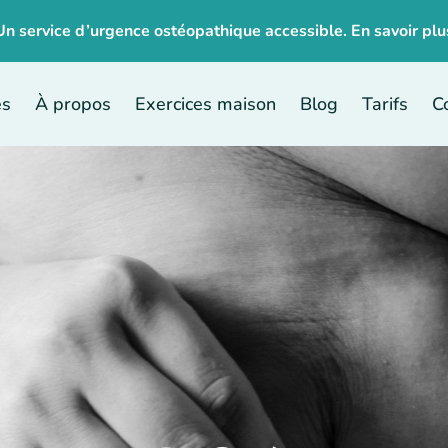
Un service d’urgence ostéopathique accessible. En
savoir plu
es
À propos
Exercices maison
Blog
Tarifs
C