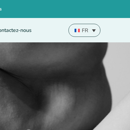
s
ontactez-nous
FR