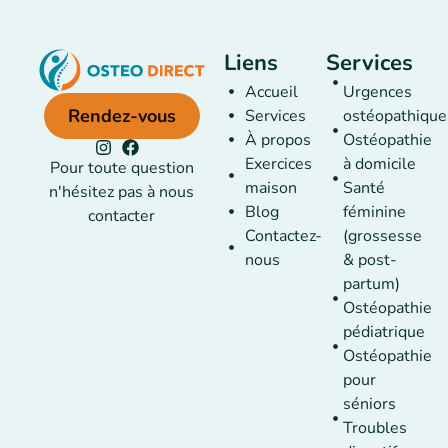
Liens
Services
Accueil
Urgences
Rendez-vous
Services
ostéopathique
À propos
Ostéopathie
Exercices
à domicile
Pour toute question
maison
Santé
n'hésitez pas à nous
Blog
féminine
contacter
Contactez-
(grossesse
nous
& post-
partum)
Ostéopathie
pédiatrique
Ostéopathie
pour
séniors
Troubles