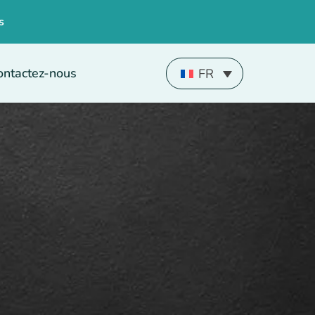
s
ontactez-nous
FR