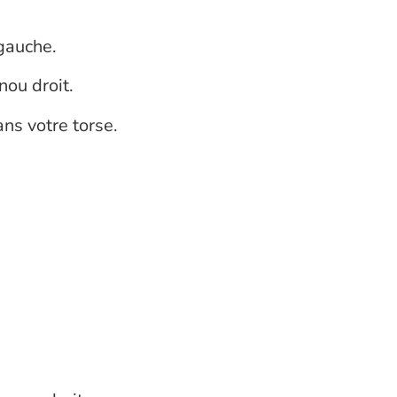
 gauche.
nou droit.
ns votre torse.